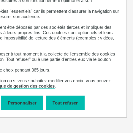
cessaires à son fonctionnement optimal et à son
kies "essentiels" car ils permettent d'assurer la navigation sur
mesurer son audience.
nt être déposés par des sociétés tierces et impliquer des
 à leurs propres fins. Ces cookies sont optionnels et leurs
ne impossibilité de lecture des éléments (exemples : vidéos,
ser à tout moment à la collecte de l'ensemble des cookies
on "Tout refuser" ou à une partie d'entres eux via le bouton
 choix pendant 365 jours.
tion ou si vous souhaitez modifier vos choix, vous pouvez
ique de gestion des cookies
.
Personnaliser
Tout refuser