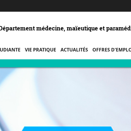
Aller
Navigation
Accès
Connexion
au
directs
contenu
- Département médecine, maïeutique et paraméd
TUDIANTE
VIE PRATIQUE
ACTUALITÉS
OFFRES D'EMPLO