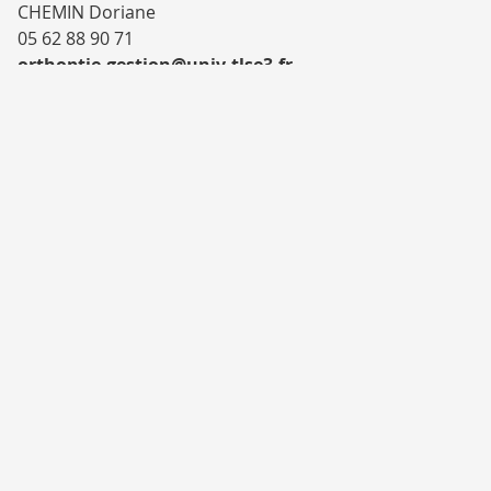
CHEMIN Doriane
05 62 88 90 71
orthoptie.gestion@univ-tlse3.fr
Gestion Psychomotricite
DAROQUE Catherine
05 62 88 90 44
psychomotricite.gestion@univ-tlse3.fr
Infirmier Bloc Opératoire
Cursus Paramédicaux Universitarisés
IFMS Albi
Tina MAURIEGE
05 62 88 90 59
ifsi.gestion@univ-tlse3.fr
Ergothérapie, Manipulateur Radio,
Pédicure-Podologue, IFSI du PREFMS
Léa DELATTRE