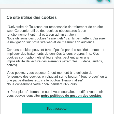
LE
DÉPARTEMENT
DIRECTION ET
Ce site utilise des cookies
SERVICES
HORAIRES D'OUVERTURE
L'Université de Toulouse est responsable de traitement de ce site
ADMINISTRATIFS
web. Ce dernier utilise des cookies nécessaires à son
SCOLARITÉ
fonctionnement optimal et à son administration.
CONTACTS
Nous utilisons des cookies "essentiels" car ils permettent d'assurer
1RE
la navigation sur notre site web et de mesurer son audience.
ANNÉE
Certains cookies peuvent être déposés par des sociétés tierces et
impliquer des traitements de données à leurs propres fins. Ces
cookies sont optionnels et leurs refus peut entrainer une
impossibilité de lecture des éléments (exemples : vidéos, audios,
cartes).
Vous pouvez vous opposer à tout moment à la collecte de
l'ensemble des cookies en cliquant sur le bouton "Tout refuser" ou à
une partie d'entres eux via le bouton "Personnaliser".
Nous conservons votre choix pendant 365 jours.
➜ Pour plus d'information ou si vous souhaitez modifier vos choix,
vous pouvez consulter
notre politique de gestion des cookies
.
Tout accepter