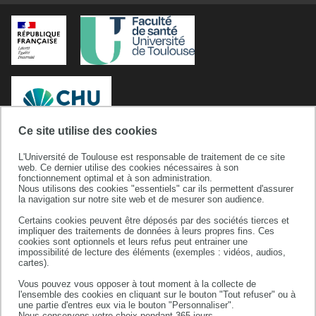
Ce site utilise des cookies
L'Université de Toulouse est responsable de traitement de ce site
Département de Médecine, Maïeutique et Paramédical
web. Ce dernier utilise des cookies nécessaires à son
fonctionnement optimal et à son administration.
Nous utilisons des cookies "essentiels" car ils permettent d'assurer
Médecine, Maïeutique:
la navigation sur notre site web et de mesurer son audience.
37, Allées Jules Guesde
Certains cookies peuvent être déposés par des sociétés tierces et
31000 Toulouse
impliquer des traitements de données à leurs propres fins. Ces
cookies sont optionnels et leurs refus peut entrainer une
Tel: +33 (0)5 61 14 59 07
impossibilité de lecture des éléments (exemples : vidéos, audios,
cartes).
Paramédical:
Vous pouvez vous opposer à tout moment à la collecte de
l'ensemble des cookies en cliquant sur le bouton "Tout refuser" ou à
133, route de Narbonne
une partie d'entres eux via le bouton "Personnaliser".
Nous conservons votre choix pendant 365 jours.