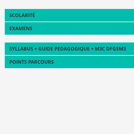
SCOLARITÉ
EXAMENS
SYLLABUS + GUIDE PEDAGOGIQUE + M3C DFGSM3
POINTS PARCOURS