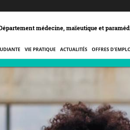
Aller
Navigation
Accès
Connexion
au
directs
contenu
- Département médecine, maïeutique et paraméd
TUDIANTE
VIE PRATIQUE
ACTUALITÉS
OFFRES D'EMPLO