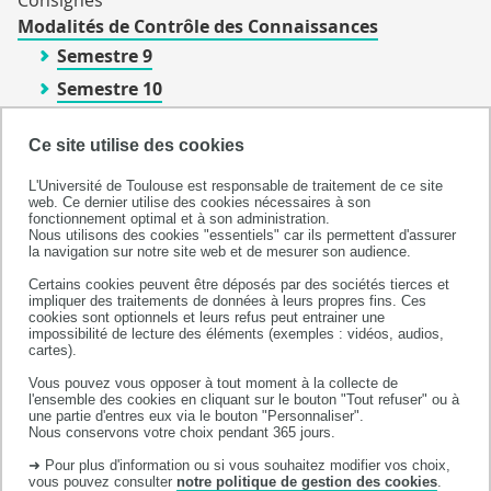
Modalités de Contrôle des Connaissances
Semestre 9
Semestre 10
UE optionnelles
Ce site utilise des cookies
CC
L'Université de Toulouse est responsable de traitement de ce site
web. Ce dernier utilise des cookies nécessaires à son
Arrêtés de jurys
fonctionnement optimal et à son administration.
Nous utilisons des cookies "essentiels" car ils permettent d'assurer
Semestre 1
la navigation sur notre site web et de mesurer son audience.
Semestre 2
Certains cookies peuvent être déposés par des sociétés tierces et
impliquer des traitements de données à leurs propres fins. Ces
Global
cookies sont optionnels et leurs refus peut entrainer une
impossibilité de lecture des éléments (exemples : vidéos, audios,
Diplôme
cartes).
CCC
Vous pouvez vous opposer à tout moment à la collecte de
l'ensemble des cookies en cliquant sur le bouton "Tout refuser" ou à
une partie d'entres eux via le bouton "Personnaliser".
Examens
Nous conservons votre choix pendant 365 jours.
Semestre 1
➜ Pour plus d'information ou si vous souhaitez modifier vos choix,
vous pouvez consulter
notre politique de gestion des cookies
.
Semestre 2