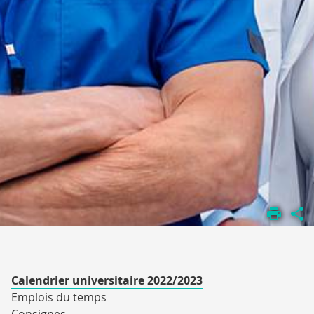
ACCUEIL
FORMATIONS
CURSUS
PARAMÉDICAUX
ORTHOPHONIE
Calendrier universitaire 2022/2023
Emplois du temps
Consignes