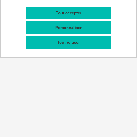
Session 2
Tout accepter
Syllabus
Personnaliser
Calendrier AFGSU
Tout refuser
Département de Médecine, Maïeutique et Paramédical
Médecine, Maïeutique: