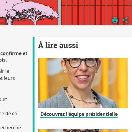
À lire aussi
 confirme et
ois.
ir la
t leurs
ojet
e de co-
Découvrez l'équipe présidentielle
 recherche