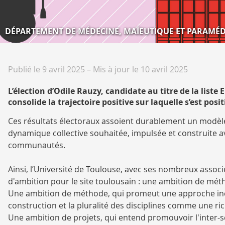
DÉPARTEMENT DE MÉDECINE, MAÏEUTIQUE ET PARAMÉD
Publié le 9 avril 2025
–
Mis à jour le 10 avril 2025
L’élection d’Odile Rauzy, candidate au titre de la list
consolide la trajectoire positive sur laquelle s’est po
Ces résultats électoraux assoient durablement un modèle f
dynamique collective souhaitée, impulsée et construite ave
communautés.
Ainsi, l’Université de Toulouse, avec ses nombreux associ
d'ambition pour le site toulousain : une ambition de mét
Une ambition de méthode, qui promeut une approche incl
construction et la pluralité des disciplines comme une ri
Une ambition de projets, qui entend promouvoir l'inter-