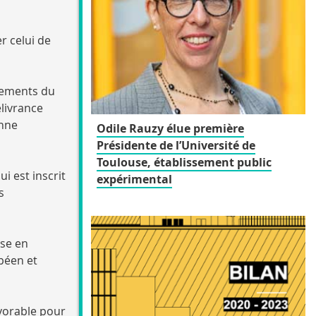
r celui de
ssements du
élivrance
enne
Odile Rauzy élue première
Présidente de l’Université de
Toulouse, établissement public
i est inscrit
expérimental
s
ise en
péen et
avorable pour