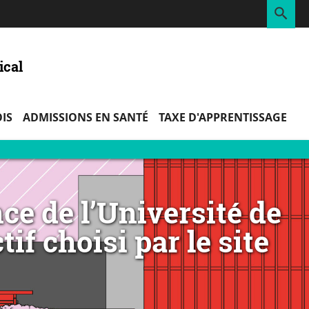
RE
ical
IS
ADMISSIONS EN SANTÉ
TAXE D'APPRENTISSAGE
ce de l’Université de
if choisi par le site