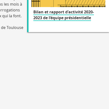
ns les mois à
errogations
Bilan et rapport d'activité 2020-
 qui la font.
2023 de l’équipe présidentielle
é de Toulouse